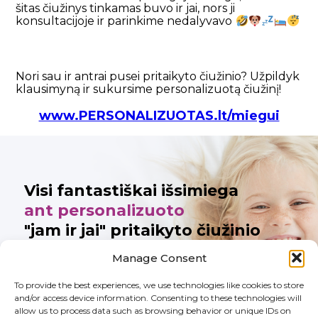
šitas čiužinys tinkamas buvo ir jai, nors ji
konsultacijoje ir parinkime nedalyvavo
Nori sau ir antrai pusei pritaikyto čiužinio? Užpildyk
klausimyną ir sukursime personalizuotą čiužinį!
www.PERSONALIZUOTAS.lt/miegui
Visi fantastiškai išsimiega
ant personalizuoto
"jam ir jai" pritaikyto čiužinio
Manage Consent
To provide the best experiences, we use technologies like cookies to store
Noriu tobulo
and/or access device information. Consenting to these technologies will
allow us to process data such as browsing behavior or unique IDs on
čiužinio