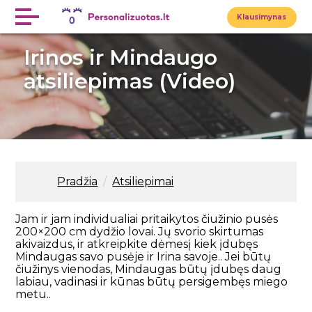
Klausimynas
Irinos ir Mindaugo
atsiliepimas (Video)
Pradžia
/
Atsiliepimai
Jam ir jam individualiai pritaikytos čiužinio pusės
200×200 cm dydžio lovai. Jų svorio skirtumas
akivaizdus, ir atkreipkite dėmesį kiek įdubęs
Mindaugas savo pusėje ir Irina savoje.. Jei būtų
čiužinys vienodas, Mindaugas būtų įdubęs daug
labiau, vadinasi ir kūnas būtų persigembęs miego
metu..